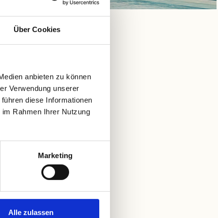
Über Cookies
Folgetag
465,00 €
445,00 €
 Medien anbieten zu können
hrer Verwendung unserer
395,00 €
 führen diese Informationen
395,00 €
ie im Rahmen Ihrer Nutzung
445,00 €
Marketing
kerstattet.
rfügung.
Alle zulassen