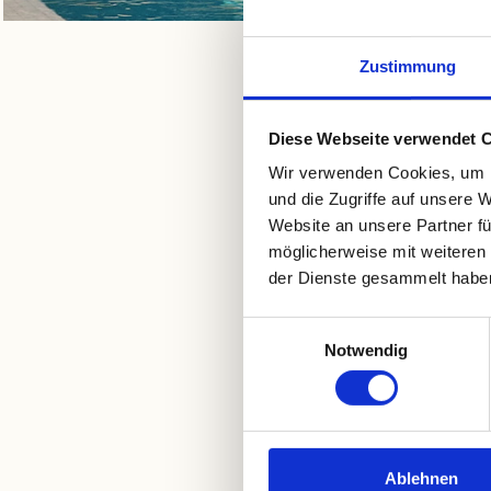
Zustimmung
Zeitraum
08.08.2026 – 03.10.
Diese Webseite verwendet 
04.10.2026 – 06.11.
Wir verwenden Cookies, um I
und die Zugriffe auf unsere 
07.11.2026 – 31.12.
Website an unsere Partner fü
01.01.2027 – 27.02.
möglicherweise mit weiteren
der Dienste gesammelt habe
28.02.2027 – 20.03.
Einwilligungsauswahl
Notwendig
Die Endreinigung in Höhe
Die Kaution beträgt
1.000
Bettwäsche und Handtüche
Ablehnen
Rauchen ist in der Villa ni