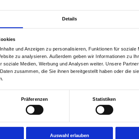
Details
Anz. Pers.
1. Woche
2026
1–6 Personen
3.605,00 €
Cookies
2026
1–6 Personen
3.465,00 €
nhalte und Anzeigen zu personalisieren, Funktionen für soziale
Website zu analysieren. Außerdem geben wir Informationen zu I
2026
1–6 Personen
3.115,00 €
r soziale Medien, Werbung und Analysen weiter. Unsere Partner
2027
1–6 Personen
3.115,00 €
 Daten zusammen, die Sie ihnen bereitgestellt haben oder die s
n.
2027
1–6 Personen
3.465,00 €
Präferenzen
Statistiken
 von
350,00 €
ist im Preis der ersten Woche enthalten.
,00 €
und wird nach ordnungsgemäßer Übergabe vollständig zurüc
r stellen wir Ihnen während Ihres Aufenthalts kostenfrei zur Ve
Auswahl erlauben
cht gestattet.