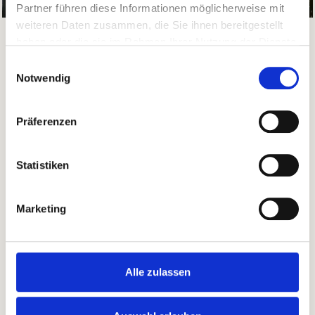
Partner führen diese Informationen möglicherweise mit
weiteren Daten zusammen, die Sie ihnen bereitgestellt
haben oder die sie im Rahmen Ihrer Nutzung der Dienste
gesammelt haben.
SIE HABEN
Einwilligungsauswahl
Notwendig
WEITERE FRAGEN?
Präferenzen
Kontaktieren Sie uns ganz unverbindlich.
Wir freuen uns auf Sie!
Statistiken
Marketing
Alle zulassen